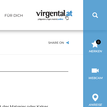
FÜR DICH
0
SHARE ON
MERKEN
WEBCAM
ANREISE
t der Matreier oder Kalser