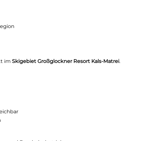
Region
kt im
Skigebiet Großglockner Resort Kals-Matrei
.
eichbar
n