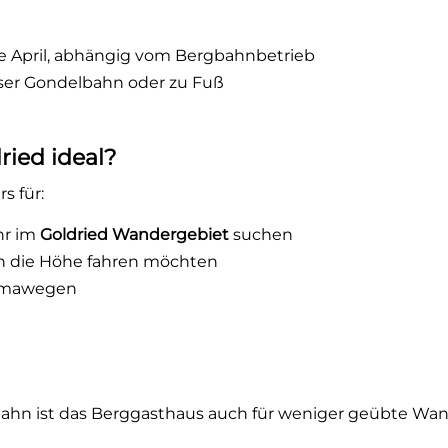
e April, abhängig vom Bergbahnbetrieb
lser Gondelbahn oder zu Fuß
ried ideal?
s für:
hr im
Goldried Wandergebiet
suchen
in die Höhe fahren möchten
ramawegen
gbahn ist das Berggasthaus auch für weniger geübte Wan