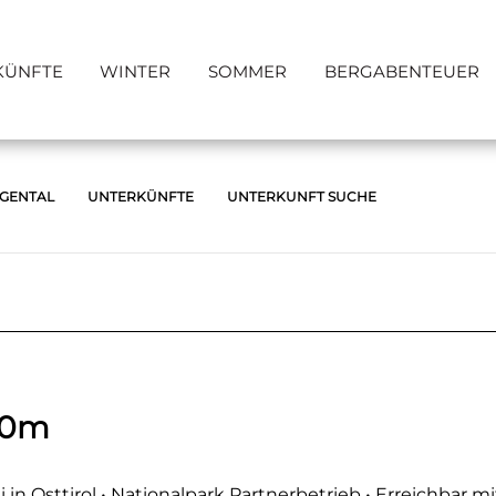
KÜNFTE
WINTER
SOMMER
BERGABENTEUER
RGENTAL
UNTERKÜNFTE
UNTERKUNFT SUCHE
50m
n Osttirol • Nationalpark Partnerbetrieb • Erreichbar mi