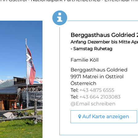
Berggasthaus Goldried 
Anfang Dezember bis Mitte Apri
- Samstag Ruhetag
Familie Köll
Berggasthaus Goldried
9971 Matrei in Osttirol
Österreich
Tel:
+43 4875 6555
Tel:
+43 664 2103083
@Email schreiben
Auf Karte anzeigen