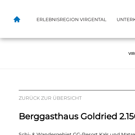
ERLEBNISREGION VIRGENTAL
UNTER
VI
ZURÜCK ZUR ÜBERSICHT
Berggasthaus Goldried 2.1
Schi- & Wandergebiet GG-Resort Kals und Matrei i