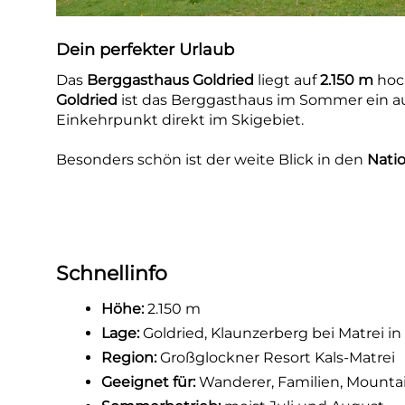
Dein perfekter Urlaub
Das
Berggasthaus Goldried
liegt auf
2.150 m
hoch
Goldried
ist das Berggasthaus im Sommer ein aus
Einkehrpunkt direkt im Skigebiet.
Besonders schön ist der weite Blick in den
Nati
Schnellinfo
Höhe:
2.150 m
Lage:
Goldried, Klaunzerberg bei Matrei in 
Region:
Großglockner Resort Kals-Matrei
Geeignet für:
Wanderer, Familien, Mountai