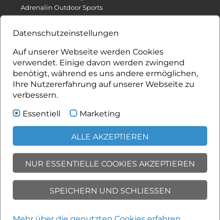
Adrenalin Outdoor Sports
E-Bikes Verleih
Datenschutzeinstellungen
Für Dich
Auf unserer Webseite werden Cookies
verwendet. Einige davon werden zwingend
Osttirol Card - Gästekarte
benötigt, während es uns andere ermöglichen,
Kulinarik
Ihre Nutzererfahrung auf unserer Webseite zu
Dein Bilderbuch
verbessern.
Webcams
Wetter
Essentiell
Marketing
Anreise
ALLE AKZEPTIEREN
Sitemap
Impressum
NUR ESSENTIELLE COOKIES AKZEPTIEREN
Datenschutz
Barrierefreiheit
Werbung
SPEICHERN UND SCHLIESSEN
Login
Kontakt
Mehr über die genutzten Cookies erfahren