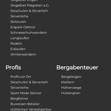
Skigebiet Prägraten a.G.
Skischulen & Skiverleih
Skiverleihe
Skitouren
Eispark Osttirol
Schneeschuhwandern
Langlaufen
Rodeln
Eislaufen
Winterwandern
Profis
Bergabenteuer
Profis vor Ort
Bergsteigen
Skischulen & Skiverleih
Klettern
Skiverleihe
Höhenwege
Sport Mode Steiner
Hüttenplan
Bergführer
Busreisen Bstieler
Hüttentaxi Venedigertaxi