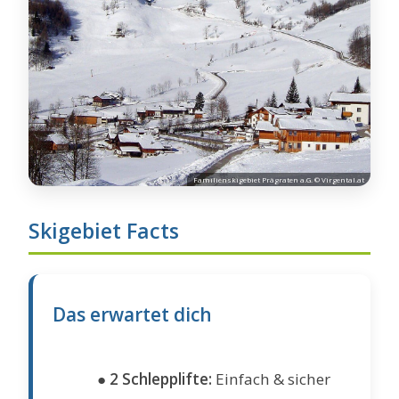
Familienskigebiet Prägraten a.G. © Virgental.at
Skigebiet Facts
Das erwartet dich
●
2 Schlepplifte:
Einfach & sicher