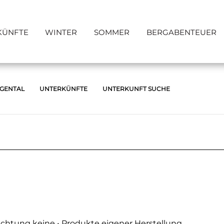
KÜNFTE
WINTER
SOMMER
BERGABENTEUER
RGENTAL
UNTERKÜNFTE
UNTERKUNFT SUCHE
nachtung keine • Produkte eigener Herstellung