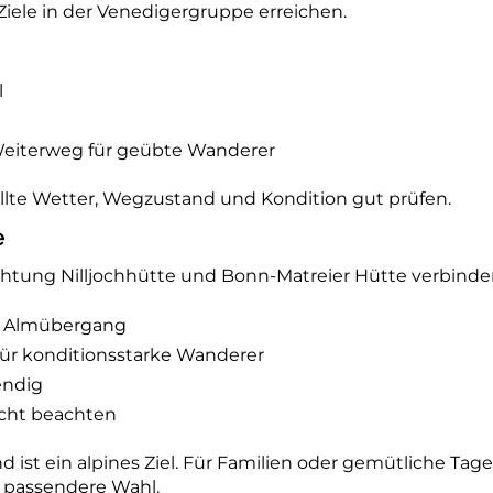
Ziele in der Venedigergruppe erreichen.
l
 Weiterweg für geübte Wanderer
llte Wetter, Wegzustand und Kondition gut prüfen.
e
chtung Nilljochhütte und Bonn-Matreier Hütte verbinde
er Almübergang
für konditionsstarke Wanderer
endig
icht beachten
d ist ein alpines Ziel. Für Familien oder gemütliche Ta
e passendere Wahl.