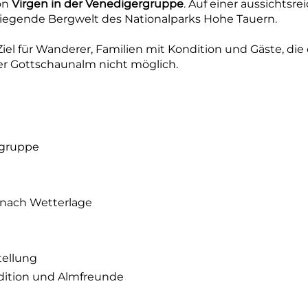
von
Virgen in der Venedigergruppe
. Auf einer aussichtsr
iegende Bergwelt des Nationalparks Hohe Tauern.
 Ziel für Wanderer, Familien mit Kondition und Gäste, di
r Gottschaunalm nicht möglich.
rgruppe
e nach Wetterlage
tellung
ndition und Almfreunde