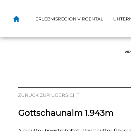
ERLEBNISREGION VIRGENTAL
UNTER
VI
ZURÜCK ZUR ÜBERSICHT
Gottschaunalm 1.943m
Almhütte • bewirtschaftet • Privathütte • Über