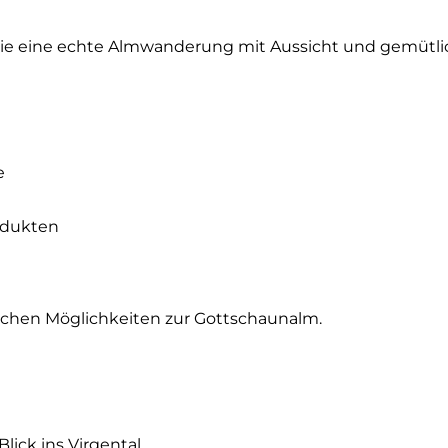
e, die eine echte Almwanderung mit Aussicht und gemütl
e
odukten
sischen Möglichkeiten zur Gottschaunalm.
ick ins Virgental