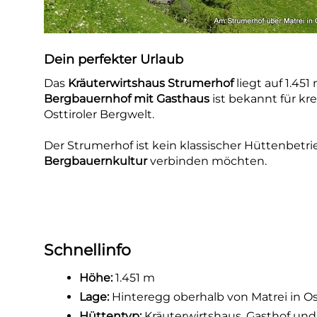
Dein perfekter Urlaub
Das
Kräuterwirtshaus Strumerhof
liegt auf 1.451
Bergbauernhof mit Gasthaus
ist bekannt für kr
Osttiroler Bergwelt.
Der Strumerhof ist kein klassischer Hüttenbetri
Bergbauernkultur
verbinden möchten.
Schnellinfo
Höhe:
1.451 m
Lage:
Hinteregg oberhalb von Matrei in Ost
Hüttentyp:
Kräuterwirtshaus, Gasthof un