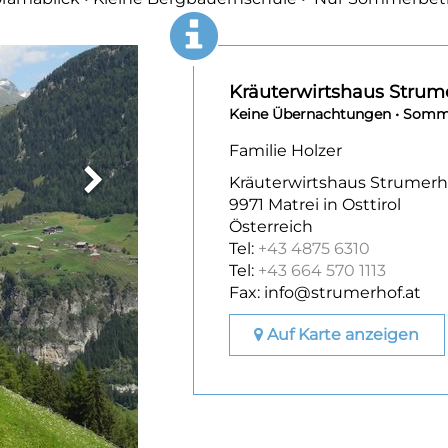
Kräuterwirtshaus Strum
Keine Übernachtungen • Somme
Familie Holzer
Kräuterwirtshaus Strumerh
9971 Matrei in Osttirol
Österreich
Tel:
+43 4875 6310
Tel:
+43 664 570 1113
Fax: info@strumerhof.at
Auf Karte anzeigen