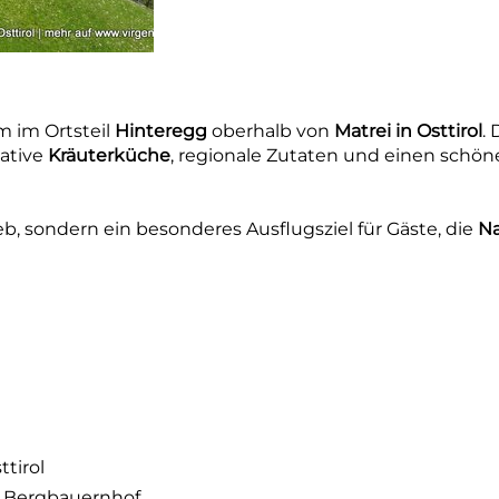
 m im Ortsteil
Hinteregg
oberhalb von
Matrei in Osttirol
.
eative
Kräuterküche
, regionale Zutaten und einen schö
eb, sondern ein besonderes Ausflugsziel für Gäste, die
Na
tirol
d Bergbauernhof