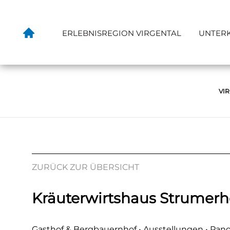
ERLEBNISREGION VIRGENTAL
UNTER
VI
ZURÜCK ZUR ÜBERSICHT
Kräuterwirtshaus Strumerh
Gasthof & Bergbauernhof • Ausstellungen • Pan