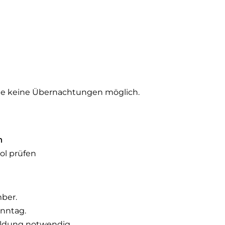
eite keine Übernachtungen möglich.
n
rol prüfen
mber.
onntag.
ldung notwendig.