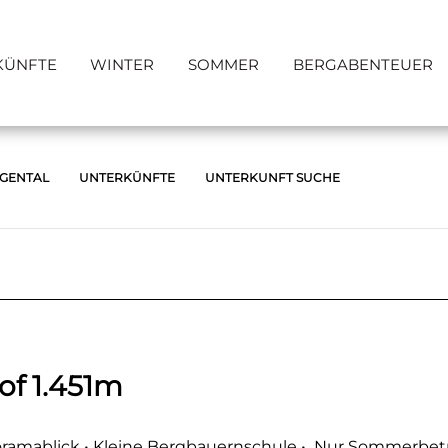
KÜNFTE
WINTER
SOMMER
BERGABENTEUER
RGENTAL
UNTERKÜNFTE
UNTERKUNFT SUCHE
of 1.451m
oramablick • Kleine Bergbauernschule • Nur Sommerbet