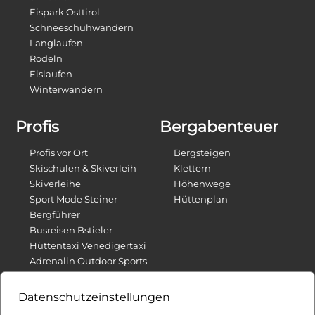
Eispark Osttirol
Schneeschuhwandern
Langlaufen
Rodeln
Eislaufen
Winterwandern
Profis
Bergabenteuer
Profis vor Ort
Bergsteigen
Skischulen & Skiverleih
Klettern
Skiverleihe
Höhenwege
Sport Mode Steiner
Hüttenplan
Bergführer
Busreisen Bstieler
Hüttentaxi Venedigertaxi
Adrenalin Outdoor Sports
E-Bikes Verleih
Datenschutzeinstellungen
Für Dich