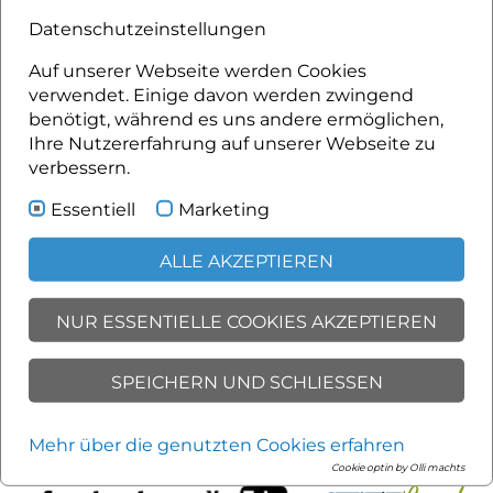
Datenschutzeinstellungen
Für Dich
Auf unserer Webseite werden Cookies
verwendet. Einige davon werden zwingend
Osttirol Card - Gästekarte
benötigt, während es uns andere ermöglichen,
Kulinarik
Ihre Nutzererfahrung auf unserer Webseite zu
Dein Bilderbuch
verbessern.
Webcams
Wetter
Essentiell
Marketing
Anreise
ALLE AKZEPTIEREN
Sitemap
Impressum
NUR ESSENTIELLE COOKIES AKZEPTIEREN
Datenschutz
Barrierefreiheit
Werbung
SPEICHERN UND SCHLIESSEN
Login
Kontakt
Mehr über die genutzten Cookies erfahren
Cookie optin by Olli machts