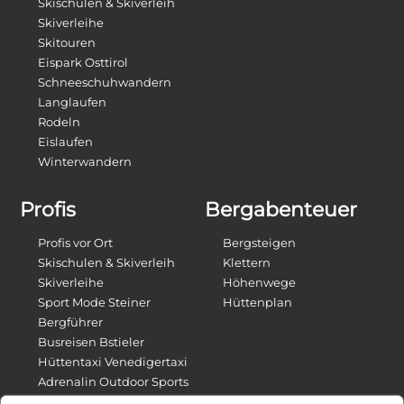
Skischulen & Skiverleih
Skiverleihe
Skitouren
Eispark Osttirol
Schneeschuhwandern
Langlaufen
Rodeln
Eislaufen
Winterwandern
Profis
Bergabenteuer
Profis vor Ort
Bergsteigen
Skischulen & Skiverleih
Klettern
Skiverleihe
Höhenwege
Sport Mode Steiner
Hüttenplan
Bergführer
Busreisen Bstieler
Hüttentaxi Venedigertaxi
Adrenalin Outdoor Sports
E-Bikes Verleih