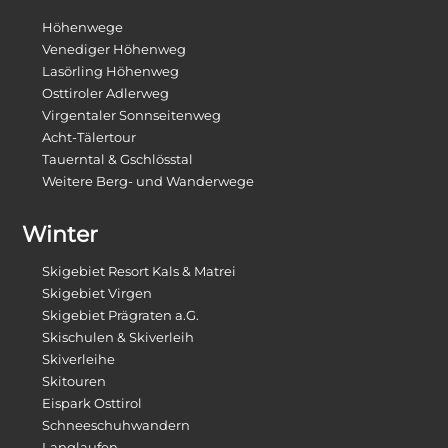
Höhenwege
Venediger Höhenweg
Lasörling Höhenweg
Osttiroler Adlerweg
Virgentaler Sonnseitenweg
Acht-Tälertour
Tauerntal & Gschlösstal
Weitere Berg- und Wanderwege
Winter
Skigebiet Resort Kals & Matrei
Skigebiet Virgen
Skigebiet Prägraten a.G.
Skischulen & Skiverleih
Skiverleihe
Skitouren
Eispark Osttirol
Schneeschuhwandern
Langlaufen