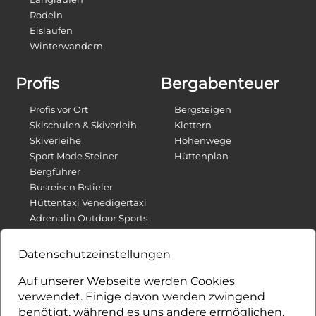
Rodeln
Eislaufen
Winterwandern
Profis
Bergabenteuer
Profis vor Ort
Bergsteigen
Skischulen & Skiverleih
Klettern
Skiverleihe
Höhenwege
Sport Mode Steiner
Hüttenplan
Bergführer
Busreisen Bstieler
Hüttentaxi Venedigertaxi
Adrenalin Outdoor Sports
E-Bikes Verleih
Datenschutzeinstellungen
Für Dich
Auf unserer Webseite werden Cookies
verwendet. Einige davon werden zwingend
Welcome Card & Osttirol Card
benötigt, während es uns andere ermöglichen,
Kulinarik